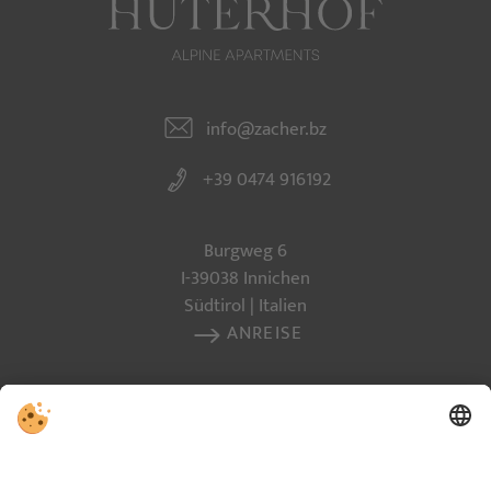
info@zacher.bz
+39 0474 916192
Burgweg 6
I-39038 Innichen
Südtirol | Italien
ANREISE