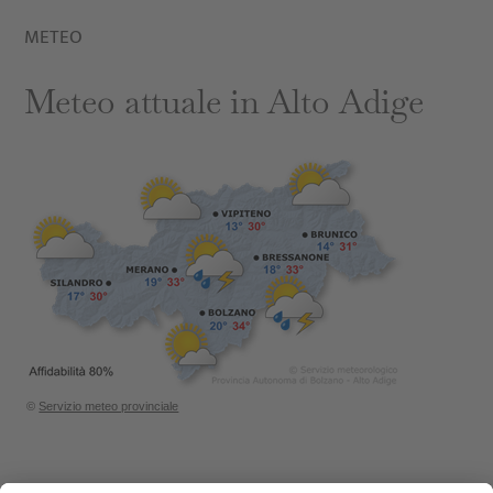
METEO
Meteo attuale in Alto Adige
©
Servizio meteo provinciale